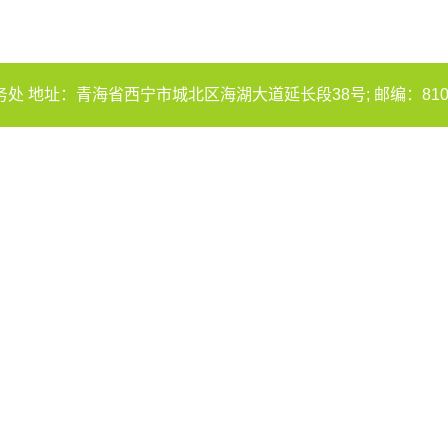
 地址：青海省西宁市城北区海湖大道延长段38号; 邮编：810016; 